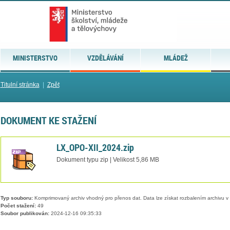
MINISTERSTVO
VZDĚLÁVÁNÍ
MLÁDEŽ
Titulní stránka
|
Zpět
DOKUMENT KE STAŽENÍ
LX_OPO-XII_2024.zip
Dokument typu zip | Velikost 5,86 MB
Typ souboru:
Komprimovaný archiv vhodný pro přenos dat. Data lze získat rozbalením archivu 
Počet stažení:
49
Soubor publikován:
2024-12-16 09:35:33