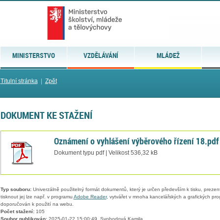
MINISTERSTVO
VZDĚLÁVÁNÍ
MLÁDEŽ
Titulní stránka
|
Zpět
DOKUMENT KE STAŽENÍ
Oznámení o vyhlášení výběrového řízení 18.pdf
Dokument typu pdf | Velikost 536,32 kB
Typ souboru:
Univerzálně použitelný formát dokumentů, který je určen především k tisku, prezen
tisknout jej lze např. v programu
Adobe Reader
, vytvářet v mnoha kancelářských a grafických pr
doporučován k použití na webu.
Počet stažení:
105
Soubor publikován:
2025-01-22 15:00:49, Svobodová Kamila