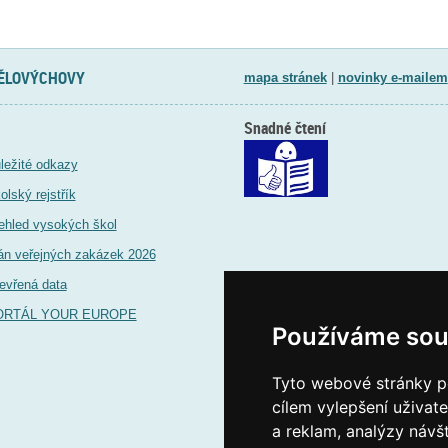
TĚLOVÝCHOVY
mapa stránek
|
novinky e-mailem
Snadné čtení
ležité odkazy
olský rejstřík
ehled vysokých škol
án veřejných zakázek 2026
evřená data
ORTÁL YOUR EUROPE
Používáme sou
Tyto webové stránky po
cílem vylepšení uživat
a reklam, analýzy návš