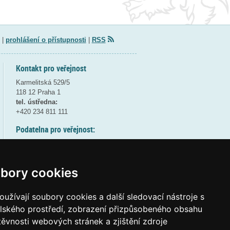
|
prohlášení o přístupnosti
|
RSS
Kontakt pro veřejnost
Karmelitská 529/5
118 12 Praha 1
tel. ústředna:
+420 234 811 111
Podatelna pro veřejnost:
pondělí a středa - 7:30-17:00
úterý a čtvrtek - 7:30-15:30
pátek - 7:30-14:00
bory cookies
8:30 - 9:30 - bezpečnostní přestávka
(více informací
ZDE
)
užívají soubory cookies a další sledovací nástroje s
elského prostředí, zobrazení přizpůsobeného obsahu
Elektronická podatelna:
těvnosti webových stránek a zjištění zdroje
posta@msmt
gov
cz