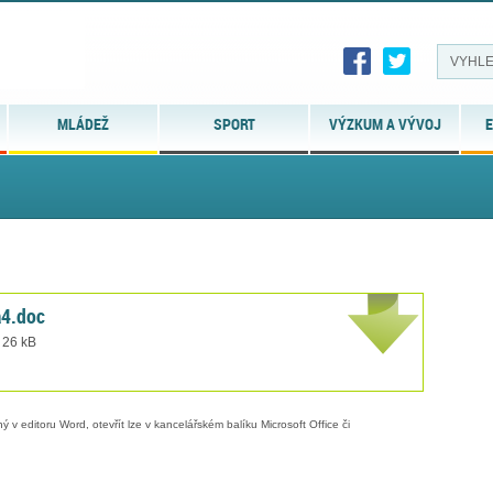
MLÁDEŽ
SPORT
VÝZKUM A VÝVOJ
E
4.doc
 26 kB
 v editoru Word, otevřít lze v kancelářském balíku Microsoft Office či