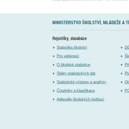
MINISTERSTVO ŠKOLSTVÍ, MLÁDEŽE A 
Rejstříky, databáze
Statistika školství
Dů
Pro veřejnost
Šk
O školské statistice
Př
Sběry statistických dat
Pl
Statistické výstupy a analýzy
Ot
Číselníky a klasifikace
P
Adresáře školských institucí