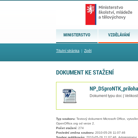
MINISTERSTVO
VZDĚLÁVÁNÍ
Titulní stránka
|
Zpět
DOKUMENT KE STAŽENÍ
NP_DSproNTK_priloha
Dokument typu doc | Velikost
Typ souboru:
Textový dokument Microsoft Office, vytvořený
OpenOffice.org od verze 2.
Počet stažení:
274
Poslední změna souboru:
2010-05-26 11:07:46
Soubor publikován:
2010-05-26 11:07:46, Administrator