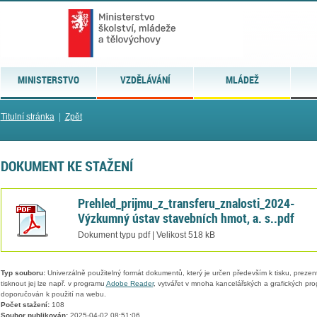
MINISTERSTVO
VZDĚLÁVÁNÍ
MLÁDEŽ
Titulní stránka
|
Zpět
DOKUMENT KE STAŽENÍ
Prehled_prijmu_z_transferu_znalosti_2024-
Výzkumný ústav stavebních hmot, a. s..pdf
Dokument typu pdf | Velikost 518 kB
Typ souboru:
Univerzálně použitelný formát dokumentů, který je určen především k tisku, prezen
tisknout jej lze např. v programu
Adobe Reader
, vytvářet v mnoha kancelářských a grafických pr
doporučován k použití na webu.
Počet stažení:
108
Soubor publikován:
2025-04-02 08:51:06