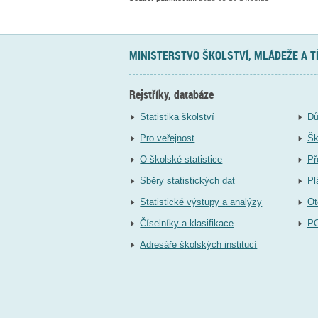
MINISTERSTVO ŠKOLSTVÍ, MLÁDEŽE A 
Rejstříky, databáze
Statistika školství
Dů
Pro veřejnost
Šk
O školské statistice
Př
Sběry statistických dat
Pl
Statistické výstupy a analýzy
Ot
Číselníky a klasifikace
P
Adresáře školských institucí