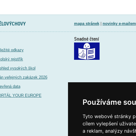
TĚLOVÝCHOVY
mapa stránek
|
novinky e-mailem
Snadné čtení
ležité odkazy
olský rejstřík
ehled vysokých škol
án veřejných zakázek 2026
evřená data
ORTÁL YOUR EUROPE
Používáme sou
Tyto webové stránky po
cílem vylepšení uživat
a reklam, analýzy návš