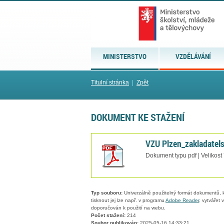
MINISTERSTVO
VZDĚLÁVÁNÍ
Titulní stránka
|
Zpět
DOKUMENT KE STAŽENÍ
VZU Plzen_zakladatel
Dokument typu pdf | Velikost
Typ souboru:
Univerzálně použitelný formát dokumentů, kt
tisknout jej lze např. v programu
Adobe Reader
, vytvářet
doporučován k použití na webu.
Počet stažení:
214
Soubor publikován:
2025-05-16 14:33:21