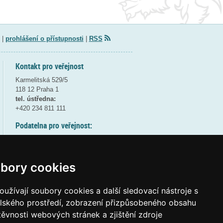
|
prohlášení o přístupnosti
|
RSS
Kontakt pro veřejnost
Karmelitská 529/5
118 12 Praha 1
tel. ústředna:
+420 234 811 111
Podatelna pro veřejnost:
pondělí a středa - 7:30-17:00
úterý a čtvrtek - 7:30-15:30
pátek - 7:30-14:00
bory cookies
8:30 - 9:30 - bezpečnostní přestávka
(více informací
ZDE
)
užívají soubory cookies a další sledovací nástroje s
elského prostředí, zobrazení přizpůsobeného obsahu
Elektronická podatelna:
těvnosti webových stránek a zjištění zdroje
posta@msmt
gov
cz