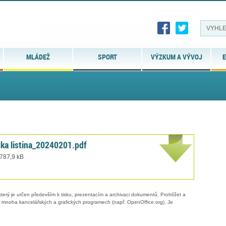
MLÁDEŽ
SPORT
VÝZKUM A VÝVOJ
E
ska listina_20240201.pdf
 787,9 kB
erý je určen především k tisku, prezentacím a archivaci dokumentů. Prohlížet a
 v mnoha kancelářských a grafických programech (např. OpenOffice.org). Je