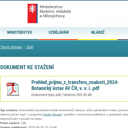
MINISTERSTVO
VZDĚLÁVÁNÍ
MLÁDEŽ
Titulní stránka
|
Zpět
DOKUMENT KE STAŽENÍ
Prehled_prijmu_z_transferu_znalosti_2024-
Botanický ústav AV ČR, v. v. i..pdf
Dokument typu pdf | Velikost 169,35 kB
Typ souboru:
Univerzálně použitelný formát dokumentů, který je určen především k tisku, prezen
tisknout jej lze např. v programu
Adobe Reader
, vytvářet v mnoha kancelářských a grafických pr
doporučován k použití na webu.
Počet stažení:
138
Soubor publikován:
2025-06-19 10:15:49