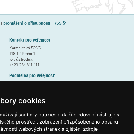
|
prohlášení o přístupnosti
|
RSS
Kontakt pro veřejnost
Karmelitská 529/5
118 12 Praha 1
tel. ústředna:
+420 234 811 111
Podatelna pro veřejnost:
pondělí a středa - 7:30-17:00
úterý a čtvrtek - 7:30-15:30
pátek - 7:30-14:00
bory cookies
8:30 - 9:30 - bezpečnostní přestávka
(více informací
ZDE
)
užívají soubory cookies a další sledovací nástroje s
elského prostředí, zobrazení přizpůsobeného obsahu
Elektronická podatelna:
těvnosti webových stránek a zjištění zdroje
posta@msmt
gov
cz