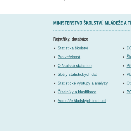
MINISTERSTVO ŠKOLSTVÍ, MLÁDEŽE A 
Rejstříky, databáze
Statistika školství
Dů
Pro veřejnost
Šk
O školské statistice
Př
Sběry statistických dat
Pl
Statistické výstupy a analýzy
Ot
Číselníky a klasifikace
P
Adresáře školských institucí