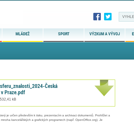
MLÁDEŽ
SPORT
VÝZKUM A VÝVOJ
E
nsferu_znalosti_2024-Česká
 v Praze.pdf
 532,41 kB
erý je určen především k tisku, prezentacím a archivaci dokumentů. Prohlížet a
 v mnoha kancelářských a grafických programech (např. OpenOffice.org). Je