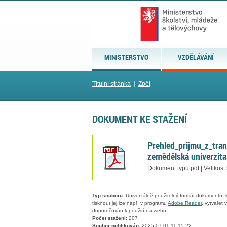
MINISTERSTVO
VZDĚLÁVÁNÍ
Titulní stránka
|
Zpět
DOKUMENT KE STAŽENÍ
Prehled_prijmu_z_tra
zemědělská univerzita
Dokument typu pdf | Velikost
Typ souboru:
Univerzálně použitelný formát dokumentů, kt
tisknout jej lze např. v programu
Adobe Reader
, vytvářet
doporučován k použití na webu.
Počet stažení:
207
Soubor publikován:
2025-07-01 11:15:22