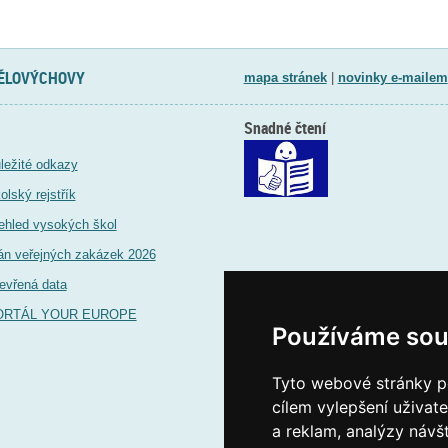
TĚLOVÝCHOVY
mapa stránek
|
novinky e-mailem
Snadné čtení
ležité odkazy
olský rejstřík
ehled vysokých škol
án veřejných zakázek 2026
evřená data
ORTÁL YOUR EUROPE
Používáme sou
Tyto webové stránky po
cílem vylepšení uživat
a reklam, analýzy návš