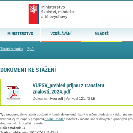
MINISTERSTVO
VZDĚLÁVÁNÍ
MLÁDEŽ
Titulní stránka
|
Zpět
DOKUMENT KE STAŽENÍ
VUPSV_prehled prijmu z transferu
znalosti_2024.pdf
Dokument typu pdf | Velikost 121,72 kB
Typ souboru:
Univerzálně použitelný formát dokumentů, který je určen především k tisku, prezen
tisknout jej lze např. v programu
Adobe Reader
, vytvářet v mnoha kancelářských a grafických pr
doporučován k použití na webu.
Počet stažení:
94
Soubor publikován:
2025-07-29 11:43:47