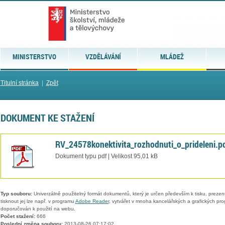
MINISTERSTVO
VZDĚLÁVÁNÍ
MLÁDEŽ
Titulní stránka
|
Zpět
DOKUMENT KE STAŽENÍ
RV_24578konektivita_rozhodnuti_o_prideleni.p
Dokument typu pdf | Velikost 95,01 kB
Typ souboru:
Univerzálně použitelný formát dokumentů, který je určen především k tisku, prezen
tisknout jej lze např. v programu
Adobe Reader
, vytvářet v mnoha kancelářských a grafických pr
doporučován k použití na webu.
Počet stažení:
666
Poslední změna souboru:
2013-08-26 07:17:02