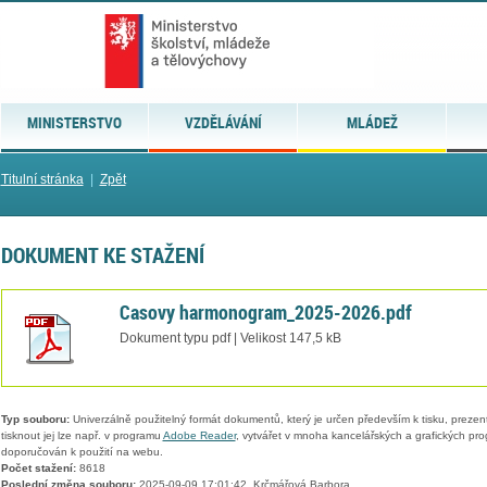
MINISTERSTVO
VZDĚLÁVÁNÍ
MLÁDEŽ
Titulní stránka
|
Zpět
DOKUMENT KE STAŽENÍ
Casovy harmonogram_2025-2026.pdf
Dokument typu pdf | Velikost 147,5 kB
Typ souboru:
Univerzálně použitelný formát dokumentů, který je určen především k tisku, prezen
tisknout jej lze např. v programu
Adobe Reader
, vytvářet v mnoha kancelářských a grafických pr
doporučován k použití na webu.
Počet stažení:
8618
Poslední změna souboru:
2025-09-09 17:01:42, Krčmářová Barbora