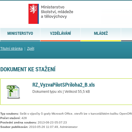
MINISTERSTVO
VZDĚLÁVÁNÍ
MLÁDEŽ
Titulní stránka
|
Zpět
DOKUMENT KE STAŽENÍ
RZ_VyzvaPilotSPriloha2_B.xls
Dokument typu xls | Velikost 55,5 kB
Typ souboru:
Sešit s výpočty či grafy Microsoft Office, otevřít lze v kancelářském balíku OpenOffic
Počet stažení:
428
Poslední změna souboru:
2013-08-23 05:07:23
Soubor publikován:
2010-05-26 11:07:49, Administrator