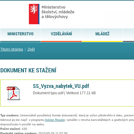
MINISTERSTVO
VZDĚLÁVÁNÍ
MLÁDEŽ
Titulní stránka
|
Zpět
DOKUMENT KE STAŽENÍ
SS_Vyzva_nabytek_VU.pdf
Dokument typu pdf | Velikost 177,11 kB
Typ souboru:
Univerzálně použitelný formát dokumentů, který je určen především k tisku, prezen
tisknout jej lze např. v programu
Adobe Reader
, vytvářet v mnoha kancelářských a grafických pr
doporučován k použití na webu.
Počet stažení:
430
Poslední změna souboru:
2010-05-26 11:07:50