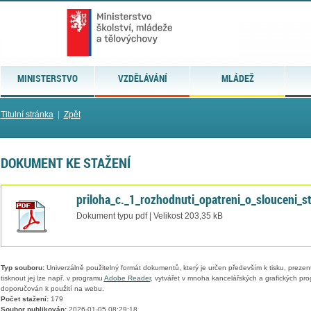
MINISTERSTVO
VZDĚLÁVÁNÍ
MLÁDEŽ
Titulní stránka
|
Zpět
DOKUMENT KE STAŽENÍ
priloha_c._1_rozhodnuti_opatreni_o_slouceni_
Dokument typu pdf | Velikost 203,35 kB
Typ souboru:
Univerzálně použitelný formát dokumentů, který je určen především k tisku, prezen
tisknout jej lze např. v programu
Adobe Reader
, vytvářet v mnoha kancelářských a grafických pr
doporučován k použití na webu.
Počet stažení:
179
Soubor publikován:
2026-01-05 08:29:18