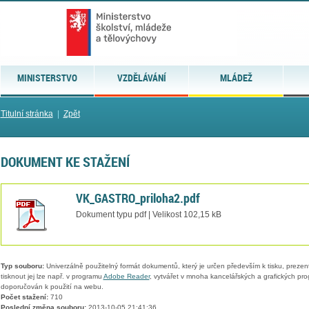
MINISTERSTVO
VZDĚLÁVÁNÍ
MLÁDEŽ
Titulní stránka
|
Zpět
DOKUMENT KE STAŽENÍ
VK_GASTRO_priloha2.pdf
Dokument typu pdf | Velikost 102,15 kB
Typ souboru:
Univerzálně použitelný formát dokumentů, který je určen především k tisku, prezen
tisknout jej lze např. v programu
Adobe Reader
, vytvářet v mnoha kancelářských a grafických pr
doporučován k použití na webu.
Počet stažení:
710
Poslední změna souboru:
2013-10-05 21:41:36