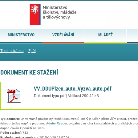
MINISTERSTVO
VZDĚLÁVÁNÍ
MLÁDEŽ
Titulní stránka
|
Zpět
DOKUMENT KE STAŽENÍ
VV_DDUPlzen_auto_Vyzva_auto.pdf
Dokument typu pdf | Velikost 290,42 kB
Typ souboru:
Univerzálně použitelný formát dokumentů, který je určen především k tisku, prezen
tisknout jej lze např. v programu
Adobe Reader
, vytvářet v mnoha kancelářských a grafických pr
doporučován k použití na webu.
Počet stažení:
733
Poslední změna souboru:
2010-05-26 11:07:52