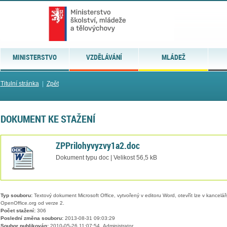
MINISTERSTVO
VZDĚLÁVÁNÍ
MLÁDEŽ
Titulní stránka
|
Zpět
DOKUMENT KE STAŽENÍ
ZPPrilohyvyzvy1a2.doc
Dokument typu doc | Velikost 56,5 kB
Typ souboru:
Textový dokument Microsoft Office, vytvořený v editoru Word, otevřít lze v kancelářs
OpenOffice.org od verze 2.
Počet stažení:
306
Poslední změna souboru:
2013-08-31 09:03:29
Soubor publikován:
2010-05-26 11:07:54, Administrator