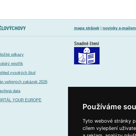
TĚLOVÝCHOVY
mapa stránek
|
novinky e-mailem
Snadné čtení
ležité odkazy
olský rejstřík
ehled vysokých škol
án veřejných zakázek 2026
evřená data
ORTÁL YOUR EUROPE
Používáme sou
Tyto webové stránky po
cílem vylepšení uživat
a reklam, analýzy návš