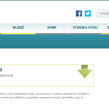
MLÁDEŽ
SPORT
VÝZKUM A VÝVOJ
E
df
 204,54 kB
erý je určen především k tisku, prezentacím a archivaci dokumentů. Prohlížet a
 v mnoha kancelářských a grafických programech (např. OpenOffice.org). Je