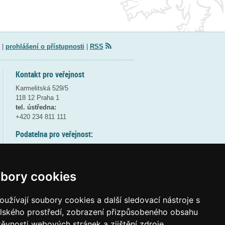
|
prohlášení o přístupnosti
|
RSS
Kontakt pro veřejnost
Karmelitská 529/5
118 12 Praha 1
tel. ústředna:
+420 234 811 111
Podatelna pro veřejnost:
pondělí a středa - 7:30-17:00
úterý a čtvrtek - 7:30-15:30
pátek - 7:30-14:00
bory cookies
8:30 - 9:30 - bezpečnostní přestávka
(více informací
ZDE
)
užívají soubory cookies a další sledovací nástroje s
elského prostředí, zobrazení přizpůsobeného obsahu
Elektronická podatelna:
těvnosti webových stránek a zjištění zdroje
posta@msmt
gov
cz