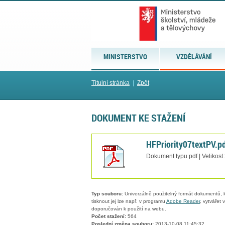
MINISTERSTVO
VZDĚLÁVÁNÍ
Titulní stránka
|
Zpět
DOKUMENT KE STAŽENÍ
HFPriority07textPV.p
Dokument typu pdf | Velikost
Typ souboru:
Univerzálně použitelný formát dokumentů, kt
tisknout jej lze např. v programu
Adobe Reader
, vytvářet
doporučován k použití na webu.
Počet stažení:
564
Poslední změna souboru:
2013-10-08 11:45:32