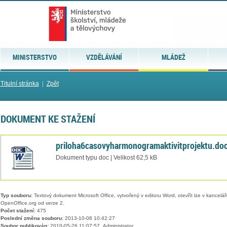
MINISTERSTVO
VZDĚLÁVÁNÍ
MLÁDEŽ
Titulní stránka
|
Zpět
DOKUMENT KE STAŽENÍ
priloha6casovyharmonogramaktivitprojektu.do
Dokument typu doc | Velikost 62,5 kB
Typ souboru:
Textový dokument Microsoft Office, vytvořený v editoru Word, otevřít lze v kancelářs
OpenOffice.org od verze 2.
Počet stažení:
475
Poslední změna souboru:
2013-10-08 10:42:27
Soubor publikován:
2010-05-26 11:07:57, Administrator