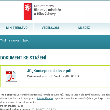
MINISTERSTVO
VZDĚLÁVÁNÍ
MLÁDEŽ
Titulní stránka
|
Zpět
DOKUMENT KE STAŽENÍ
JC_Koncepcemladeze.pdf
Dokument typu pdf | Velikost 495,61 kB
Typ souboru:
Univerzálně použitelný formát dokumentů, který je určen především k tisku, prezen
tisknout jej lze např. v programu
Adobe Reader
, vytvářet v mnoha kancelářských a grafických pr
doporučován k použití na webu.
Počet stažení:
1168
Poslední změna souboru:
2013-10-07 16:29:43