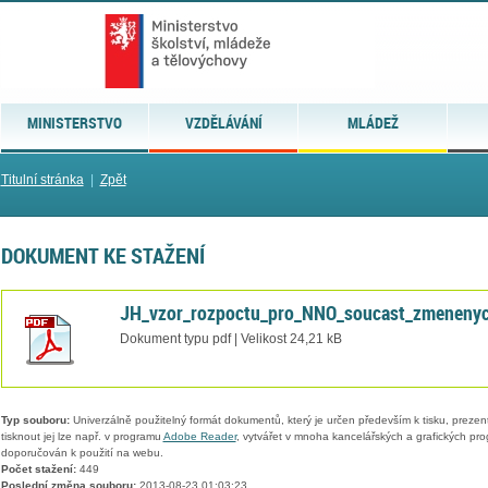
MINISTERSTVO
VZDĚLÁVÁNÍ
MLÁDEŽ
Titulní stránka
|
Zpět
DOKUMENT KE STAŽENÍ
JH_vzor_rozpoctu_pro_NNO_soucast_zmeneny
Dokument typu pdf | Velikost 24,21 kB
Typ souboru:
Univerzálně použitelný formát dokumentů, který je určen především k tisku, prezen
tisknout jej lze např. v programu
Adobe Reader
, vytvářet v mnoha kancelářských a grafických pr
doporučován k použití na webu.
Počet stažení:
449
Poslední změna souboru:
2013-08-23 01:03:23