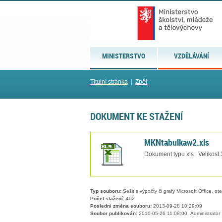
MINISTERSTVO
VZDĚLÁVÁNÍ
Titulní stránka
|
Zpět
DOKUMENT KE STAŽENÍ
MKNtabulkaw2.xls
Dokument typu xls | Velikost
Typ souboru:
Sešit s výpočty či grafy Microsoft Office, ot
Počet stažení:
402
Poslední změna souboru:
2013-09-28 10:29:09
Soubor publikován:
2010-05-26 11:08:00, Administrator