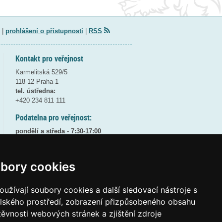
|
prohlášení o přístupnosti
|
RSS
Kontakt pro veřejnost
Karmelitská 529/5
118 12 Praha 1
tel. ústředna:
+420 234 811 111
Podatelna pro veřejnost:
pondělí a středa - 7:30-17:00
úterý a čtvrtek - 7:30-15:30
pátek - 7:30-14:00
bory cookies
8:30 - 9:30 - bezpečnostní přestávka
(více informací
ZDE
)
užívají soubory cookies a další sledovací nástroje s
Elektronická podatelna:
elského prostředí, zobrazení přizpůsobeného obsahu
posta@msmt
gov
cz
těvnosti webových stránek a zjištění zdroje