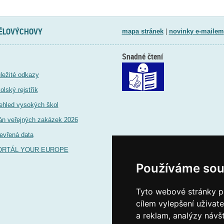
TĚLOVÝCHOVY
mapa stránek
|
novinky e-mailem
Snadné čtení
ležité odkazy
olský rejstřík
ehled vysokých škol
án veřejných zakázek 2026
evřená data
ORTÁL YOUR EUROPE
Používáme sou
Tyto webové stránky po
cílem vylepšení uživat
a reklam, analýzy návš