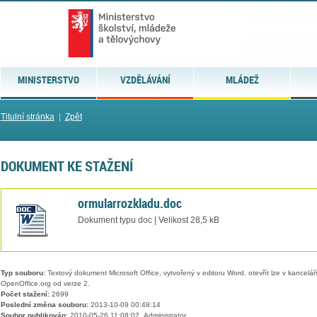
MINISTERSTVO
VZDĚLÁVÁNÍ
MLÁDEŽ
Titulní stránka
|
Zpět
DOKUMENT KE STAŽENÍ
ormularrozkladu.doc
Dokument typu doc | Velikost 28,5 kB
Typ souboru:
Textový dokument Microsoft Office, vytvořený v editoru Word, otevřít lze v kancelářs
OpenOffice.org od verze 2.
Počet stažení:
2699
Poslední změna souboru:
2013-10-09 00:48:14
Soubor publikován:
2010-05-26 11:08:02, Administrator