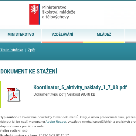
MINISTERSTVO
VZDĚLÁVÁNÍ
MLÁDEŽ
Titulní stránka
|
Zpět
DOKUMENT KE STAŽENÍ
Koordinator_S_aktivity_naklady_1_7_08.pdf
Dokument typu pdf | Velikost 98,48 kB
Typ souboru:
Univerzálně použitelný formát dokumentů, který je určen především k tisku, prezen
tisknout jej lze např. v programu
Adobe Reader
, vytvářet v mnoha kancelářských a grafických pr
doporučován k použití na webu.
Počet stažení:
440
Poslední změna souboru:
2013-10-09 02:15:17