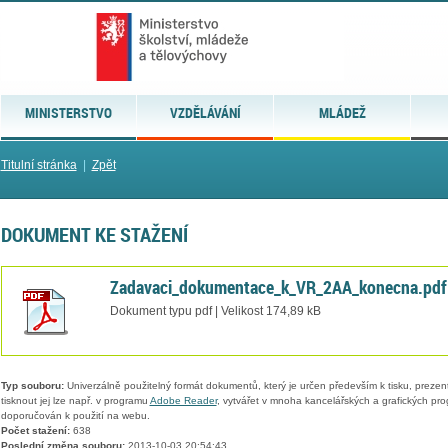
MINISTERSTVO
VZDĚLÁVÁNÍ
MLÁDEŽ
Titulní stránka
|
Zpět
DOKUMENT KE STAŽENÍ
Zadavaci_dokumentace_k_VR_2AA_konecna.pdf
Dokument typu pdf | Velikost 174,89 kB
Typ souboru:
Univerzálně použitelný formát dokumentů, který je určen především k tisku, prezen
tisknout jej lze např. v programu
Adobe Reader
, vytvářet v mnoha kancelářských a grafických pr
doporučován k použití na webu.
Počet stažení:
638
Poslední změna souboru:
2013-10-03 20:54:43