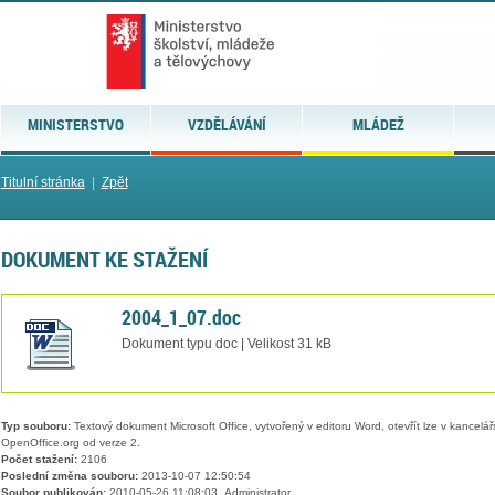
MINISTERSTVO
VZDĚLÁVÁNÍ
MLÁDEŽ
Titulní stránka
|
Zpět
DOKUMENT KE STAŽENÍ
2004_1_07.doc
Dokument typu doc | Velikost 31 kB
Typ souboru:
Textový dokument Microsoft Office, vytvořený v editoru Word, otevřít lze v kancelářs
OpenOffice.org od verze 2.
Počet stažení:
2106
Poslední změna souboru:
2013-10-07 12:50:54
Soubor publikován:
2010-05-26 11:08:03, Administrator