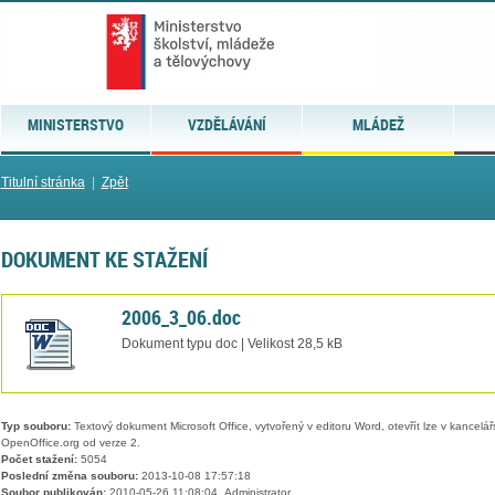
MINISTERSTVO
VZDĚLÁVÁNÍ
MLÁDEŽ
Titulní stránka
|
Zpět
DOKUMENT KE STAŽENÍ
2006_3_06.doc
Dokument typu doc | Velikost 28,5 kB
Typ souboru:
Textový dokument Microsoft Office, vytvořený v editoru Word, otevřít lze v kancelářs
OpenOffice.org od verze 2.
Počet stažení:
5054
Poslední změna souboru:
2013-10-08 17:57:18
Soubor publikován:
2010-05-26 11:08:04, Administrator