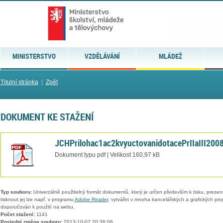
MINISTERSTVO
VZDĚLÁVÁNÍ
MLÁDEŽ
Titulní stránka
|
Zpět
DOKUMENT KE STAŽENÍ
JCHPrilohac1ac2kvyuctovanidotacePrIIaIII2008
Dokument typu pdf | Velikost 160,97 kB
Typ souboru:
Univerzálně použitelný formát dokumentů, který je určen především k tisku, prezen
tisknout jej lze např. v programu
Adobe Reader
, vytvářet v mnoha kancelářských a grafických pr
doporučován k použití na webu.
Počet stažení:
1141
Poslední změna souboru:
2013-10-07 20:36:06