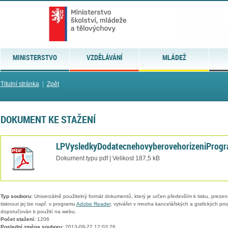
MINISTERSTVO
VZDĚLÁVÁNÍ
MLÁDEŽ
Titulní stránka
|
Zpět
DOKUMENT KE STAŽENÍ
LPVysledkyDodatecnehovyberovehorizeniProgra
Dokument typu pdf | Velikost 187,5 kB
Typ souboru:
Univerzálně použitelný formát dokumentů, který je určen především k tisku, prezen
tisknout jej lze např. v programu
Adobe Reader
, vytvářet v mnoha kancelářských a grafických pr
doporučován k použití na webu.
Počet stažení:
1206
Poslední změna souboru:
2013-09-22 12:03:26