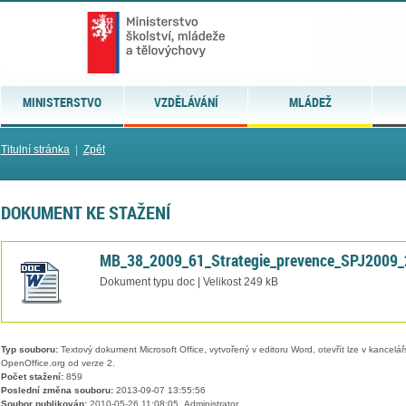
MINISTERSTVO
VZDĚLÁVÁNÍ
MLÁDEŽ
Titulní stránka
|
Zpět
DOKUMENT KE STAŽENÍ
MB_38_2009_61_Strategie_prevence_SPJ2009_
Dokument typu doc | Velikost 249 kB
Typ souboru:
Textový dokument Microsoft Office, vytvořený v editoru Word, otevřít lze v kancelářs
OpenOffice.org od verze 2.
Počet stažení:
859
Poslední změna souboru:
2013-09-07 13:55:56
Soubor publikován:
2010-05-26 11:08:05, Administrator