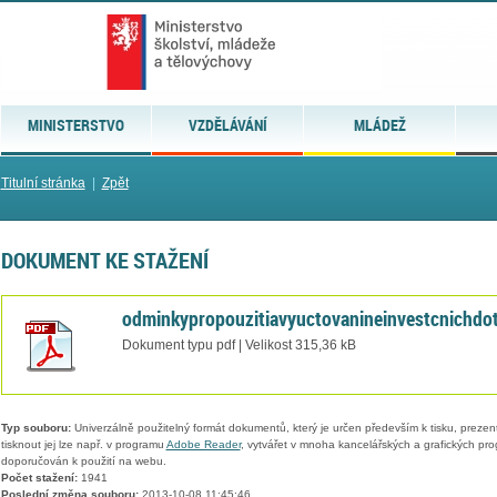
MINISTERSTVO
VZDĚLÁVÁNÍ
MLÁDEŽ
Titulní stránka
|
Zpět
DOKUMENT KE STAŽENÍ
odminkypropouzitiavyuctovanineinvestcnichdota
Dokument typu pdf | Velikost 315,36 kB
Typ souboru:
Univerzálně použitelný formát dokumentů, který je určen především k tisku, prezen
tisknout jej lze např. v programu
Adobe Reader
, vytvářet v mnoha kancelářských a grafických pr
doporučován k použití na webu.
Počet stažení:
1941
Poslední změna souboru:
2013-10-08 11:45:46