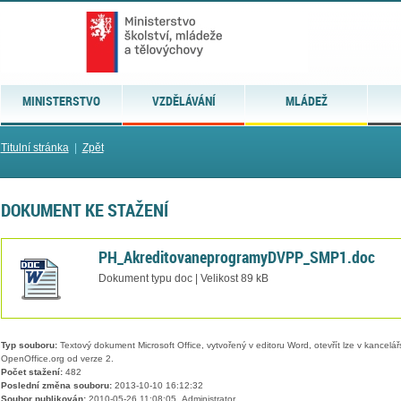
MINISTERSTVO
VZDĚLÁVÁNÍ
MLÁDEŽ
Titulní stránka
|
Zpět
DOKUMENT KE STAŽENÍ
PH_AkreditovaneprogramyDVPP_SMP1.doc
Dokument typu doc | Velikost 89 kB
Typ souboru:
Textový dokument Microsoft Office, vytvořený v editoru Word, otevřít lze v kancelářs
OpenOffice.org od verze 2.
Počet stažení:
482
Poslední změna souboru:
2013-10-10 16:12:32
Soubor publikován:
2010-05-26 11:08:05, Administrator