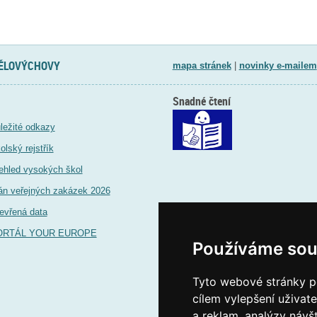
TĚLOVÝCHOVY
mapa stránek
|
novinky e-mailem
Snadné čtení
ležité odkazy
olský rejstřík
ehled vysokých škol
án veřejných zakázek 2026
evřená data
ORTÁL YOUR EUROPE
Používáme sou
Tyto webové stránky po
cílem vylepšení uživat
a reklam, analýzy návš