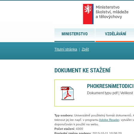
MINISTERSTVO
VZDĚLÁVÁNÍ
Titulní stránka
|
Zpět
DOKUMENT KE STAŽENÍ
PHOKRESNiMETODICI
Dokument typu pdf | Velikost
Typ souboru:
Univerzálně použitelný formát dokumentů, kt
tisknout jej lze např. v programu
Adobe Reader
, vytvářet
doporučován k použití na webu.
Počet stažení:
4300
Poslední změna souboru:
2013-10-11 10:06:20