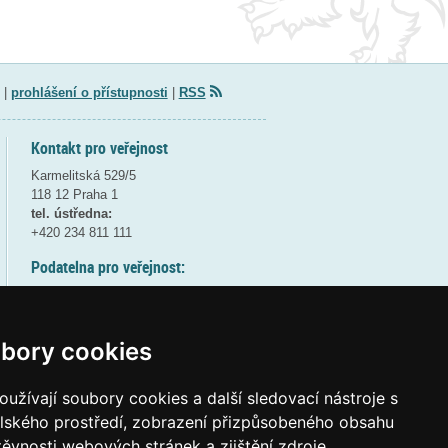
|
prohlášení o přístupnosti
|
RSS
Kontakt pro veřejnost
Karmelitská 529/5
118 12 Praha 1
tel. ústředna:
+420 234 811 111
Podatelna pro veřejnost:
pondělí a středa - 7:30-17:00
úterý a čtvrtek - 7:30-15:30
pátek - 7:30-14:00
bory cookies
8:30 - 9:30 - bezpečnostní přestávka
(více informací
ZDE
)
užívají soubory cookies a další sledovací nástroje s
elského prostředí, zobrazení přizpůsobeného obsahu
Elektronická podatelna:
těvnosti webových stránek a zjištění zdroje
posta@msmt
gov
cz