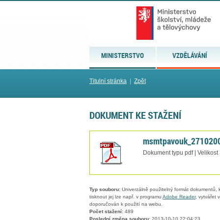
MINISTERSTVO
VZDĚLÁVÁNÍ
Titulní stránka
|
Zpět
DOKUMENT KE STAŽENÍ
msmtpavouk_2710200
Dokument typu pdf | Velikost
Typ souboru:
Univerzálně použitelný formát dokumentů, kt
tisknout jej lze např. v programu
Adobe Reader
, vytvářet
doporučován k použití na webu.
Počet stažení:
489
Poslední změna souboru:
2013-10-10 22:04:23