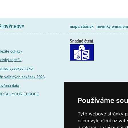
TĚLOVÝCHOVY
mapa stránek
|
novinky e-mailem
Snadné čtení
ležité odkazy
olský rejstřík
ehled vysokých škol
án veřejných zakázek 2026
evřená data
ORTÁL YOUR EUROPE
Používáme sou
Tyto webové stránky po
cílem vylepšení uživat
a reklam, analýzy návš