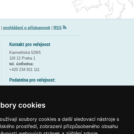
|
prohlášení o přístupnosti
|
RSS
Kontakt pro veřejnost
Karmelitská 529/5
118 12 Praha 1
tel. ústředna:
+420 234 811 111
Podatelna pro veřejnost:
pondělí a středa - 7:30-17:00
úterý a čtvrtek - 7:30-15:30
pátek - 7:30-14:00
bory cookies
8:30 - 9:30 - bezpečnostní přestávka
(více informací
ZDE
)
užívají soubory cookies a další sledovací nástroje s
elského prostředí, zobrazení přizpůsobeného obsahu
Elektronická podatelna:
těvnosti webových stránek a zjištění zdroje
posta@msmt
gov
cz