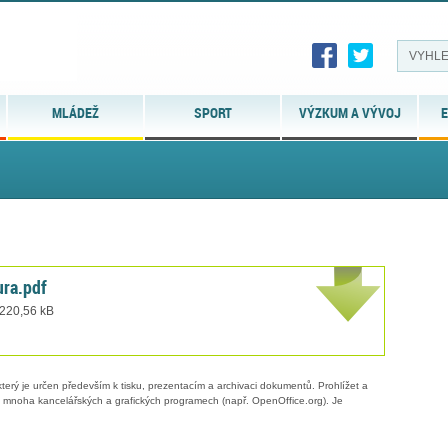
MLÁDEŽ
SPORT
VÝZKUM A VÝVOJ
E
ra.pdf
 220,56 kB
erý je určen především k tisku, prezentacím a archivaci dokumentů. Prohlížet a
 v mnoha kancelářských a grafických programech (např. OpenOffice.org). Je