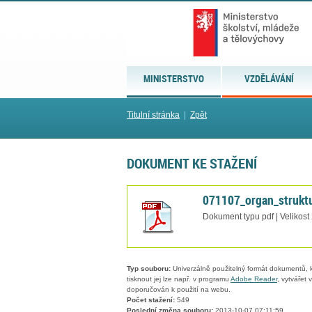
MINISTERSTVO
VZDĚLÁVÁNÍ
Titulní stránka
|
Zpět
DOKUMENT KE STAŽENÍ
071107_organ_struktu
Dokument typu pdf | Velikost
Typ souboru:
Univerzálně použitelný formát dokumentů, kt
tisknout jej lze např. v programu
Adobe Reader
, vytvářet
doporučován k použití na webu.
Počet stažení:
549
Poslední změna souboru:
2013-10-07 07:11:59