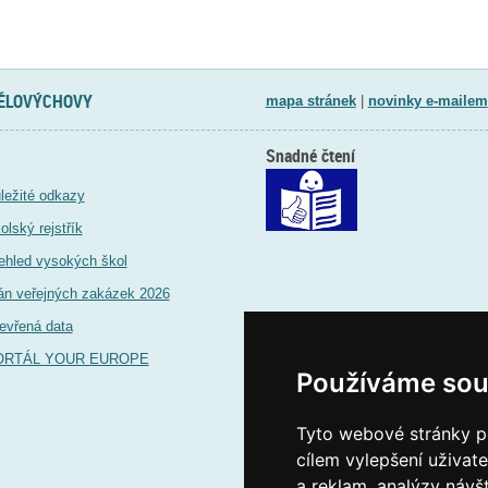
TĚLOVÝCHOVY
mapa stránek
|
novinky e-mailem
Snadné čtení
ležité odkazy
olský rejstřík
ehled vysokých škol
án veřejných zakázek 2026
evřená data
ORTÁL YOUR EUROPE
Používáme sou
Tyto webové stránky po
cílem vylepšení uživat
a reklam, analýzy návš