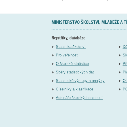
MINISTERSTVO ŠKOLSTVÍ, MLÁDEŽE A 
Rejstříky, databáze
Statistika školství
Dů
Pro veřejnost
Šk
O školské statistice
Př
Sběry statistických dat
Pl
Statistické výstupy a analýzy
Ot
Číselníky a klasifikace
P
Adresáře školských institucí