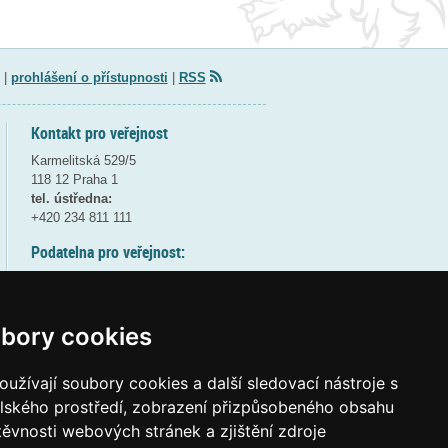
|
prohlášení o přístupnosti
|
RSS
Kontakt pro veřejnost
Karmelitská 529/5
118 12 Praha 1
tel. ústředna:
+420 234 811 111
Podatelna pro veřejnost:
pondělí a středa - 7:30-17:00
úterý a čtvrtek - 7:30-15:30
pátek - 7:30-14:00
bory cookies
8:30 - 9:30 - bezpečnostní přestávka
(více informací
ZDE
)
užívají soubory cookies a další sledovací nástroje s
elského prostředí, zobrazení přizpůsobeného obsahu
Elektronická podatelna:
těvnosti webových stránek a zjištění zdroje
posta@msmt
gov
cz