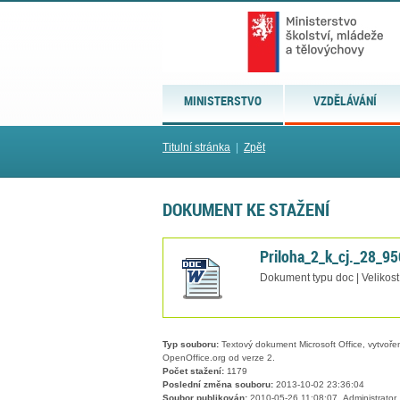
MINISTERSTVO
VZDĚLÁVÁNÍ
Titulní stránka
|
Zpět
DOKUMENT KE STAŽENÍ
Priloha_2_k_cj._28_
Dokument typu doc | Velikost
Typ souboru:
Textový dokument Microsoft Office, vytvořený
OpenOffice.org od verze 2.
Počet stažení:
1179
Poslední změna souboru:
2013-10-02 23:36:04
Soubor publikován:
2010-05-26 11:08:07, Administrator