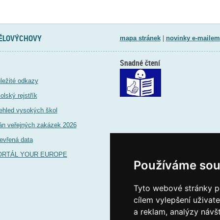
TĚLOVÝCHOVY
mapa stránek
|
novinky e-mailem
Snadné čtení
ležité odkazy
olský rejstřík
ehled vysokých škol
án veřejných zakázek 2026
evřená data
ORTÁL YOUR EUROPE
Používáme sou
Tyto webové stránky po
cílem vylepšení uživat
a reklam, analýzy návš