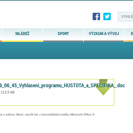
MLÁDEŽ
SPORT
VÝZKUM A VÝVOJ
E
956_06_45_Vyhlaseni_programu_HUSTOTA_a_SPECIFIKA_.doc
 113,5 kB
 v editoru Word, otevřít lze v kancelářském balíku Microsoft Office či