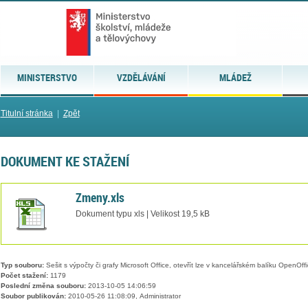
MINISTERSTVO
VZDĚLÁVÁNÍ
MLÁDEŽ
Titulní stránka
|
Zpět
DOKUMENT KE STAŽENÍ
Zmeny.xls
Dokument typu xls | Velikost 19,5 kB
Typ souboru:
Sešit s výpočty či grafy Microsoft Office, otevřít lze v kancelářském balíku OpenOffic
Počet stažení:
1179
Poslední změna souboru:
2013-10-05 14:06:59
Soubor publikován:
2010-05-26 11:08:09, Administrator