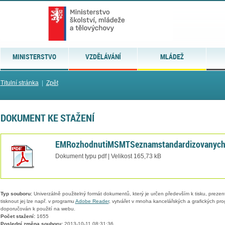
MINISTERSTVO
VZDĚLÁVÁNÍ
MLÁDEŽ
Titulní stránka
|
Zpět
DOKUMENT KE STAŽENÍ
EMRozhodnutiMSMTSeznamstandardizovanychj
Dokument typu pdf | Velikost 165,73 kB
Typ souboru:
Univerzálně použitelný formát dokumentů, který je určen především k tisku, prezen
tisknout jej lze např. v programu
Adobe Reader
, vytvářet v mnoha kancelářských a grafických pr
doporučován k použití na webu.
Počet stažení:
1655
Poslední změna souboru:
2013-10-11 08:31:36