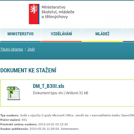
MINISTERSTVO
VZDĚLÁVÁNÍ
MLÁDEŽ
Titulní stránka
|
Zpět
DOKUMENT KE STAŽENÍ
DM_T_B3III.xls
Dokument typu xls | Velikost 31 kB
Typ souboru:
Sešit s výpočty či grafy Microsoft Office, otevřít lze v kancelářském balíku OpenOffic
Počet stažení:
651
Poslední změna souboru:
2013-10-02 02:15:34
Soubor publikován:
2010-05-26 11:08:09, Administrator