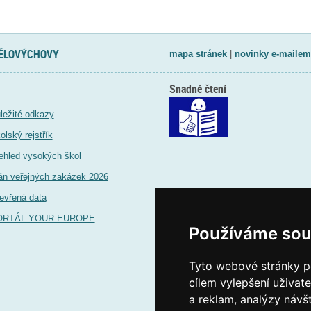
TĚLOVÝCHOVY
mapa stránek
|
novinky e-mailem
Snadné čtení
ležité odkazy
olský rejstřík
ehled vysokých škol
án veřejných zakázek 2026
evřená data
ORTÁL YOUR EUROPE
Používáme sou
Tyto webové stránky po
cílem vylepšení uživat
a reklam, analýzy návš