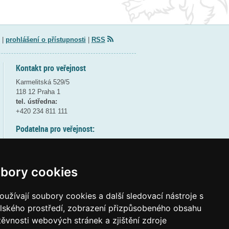
|
prohlášení o přístupnosti
|
RSS
Kontakt pro veřejnost
Karmelitská 529/5
118 12 Praha 1
tel. ústředna:
+420 234 811 111
Podatelna pro veřejnost:
pondělí a středa - 7:30-17:00
úterý a čtvrtek - 7:30-15:30
pátek - 7:30-14:00
bory cookies
8:30 - 9:30 - bezpečnostní přestávka
(více informací
ZDE
)
užívají soubory cookies a další sledovací nástroje s
elského prostředí, zobrazení přizpůsobeného obsahu
Elektronická podatelna:
těvnosti webových stránek a zjištění zdroje
posta@msmt
gov
cz