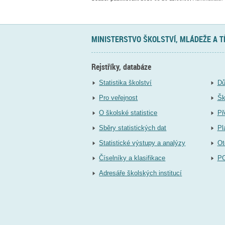
MINISTERSTVO ŠKOLSTVÍ, MLÁDEŽE A 
Rejstříky, databáze
Statistika školství
Dů
Pro veřejnost
Šk
O školské statistice
Př
Sběry statistických dat
Pl
Statistické výstupy a analýzy
Ot
Číselníky a klasifikace
P
Adresáře školských institucí