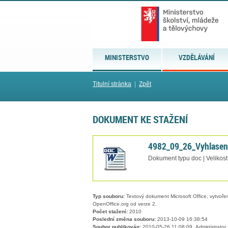
MINISTERSTVO
VZDĚLÁVÁNÍ
Titulní stránka
|
Zpět
DOKUMENT KE STAŽENÍ
4982_09_26_Vyhlasen
Dokument typu doc | Velikost
Typ souboru:
Textový dokument Microsoft Office, vytvořený
OpenOffice.org od verze 2.
Počet stažení:
2010
Poslední změna souboru:
2013-10-09 16:38:54
Soubor publikován:
2010-05-26 11:08:09, Administrator