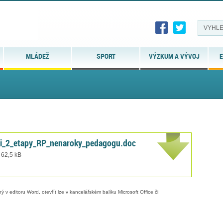
MLÁDEŽ
SPORT
VÝZKUM A VÝVOJ
E
i_2_etapy_RP_nenaroky_pedagogu.doc
 62,5 kB
 v editoru Word, otevřít lze v kancelářském balíku Microsoft Office či