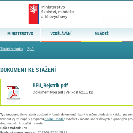
MINISTERSTVO
VZDĚLÁVÁNÍ
MLÁDEŽ
Titulní stránka
|
Zpět
DOKUMENT KE STAŽENÍ
BFU_Rejstrik.pdf
Dokument typu pdf | Velikost 621,1 kB
Typ souboru:
Univerzálně použitelný formát dokumentů, který je určen především k tisku, prezen
tisknout jej lze např. v programu
Adobe Reader
, vytvářet v mnoha kancelářských a grafických pr
doporučován k použití na webu.
Počet stažení:
370
Poslední změna souboru:
2013-09-22 05:58:27