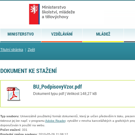
MINISTERSTVO
VZDĚLÁVÁNÍ
MLÁDEŽ
Titulní stránka
|
Zpět
DOKUMENT KE STAŽENÍ
BU_PodpisovyVzor.pdf
Dokument typu pdf | Velikost 148,27 kB
Typ souboru:
Univerzálně použitelný formát dokumentů, který je určen především k tisku, prezen
tisknout jej lze např. v programu
Adobe Reader
, vytvářet v mnoha kancelářských a grafických pr
doporučován k použití na webu.
Počet stažení:
331
Poslední změna souboru:
2010-05-26 11:08:12