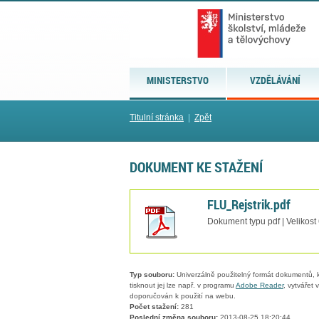
MINISTERSTVO
VZDĚLÁVÁNÍ
Titulní stránka
|
Zpět
DOKUMENT KE STAŽENÍ
FLU_Rejstrik.pdf
Dokument typu pdf | Velikost
Typ souboru:
Univerzálně použitelný formát dokumentů, kt
tisknout jej lze např. v programu
Adobe Reader
, vytvářet
doporučován k použití na webu.
Počet stažení:
281
Poslední změna souboru:
2013-08-25 18:20:44