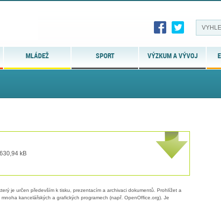
MLÁDEŽ
SPORT
VÝZKUM A VÝVOJ
E
 630,94 kB
erý je určen především k tisku, prezentacím a archivaci dokumentů. Prohlížet a
 v mnoha kancelářských a grafických programech (např. OpenOffice.org). Je