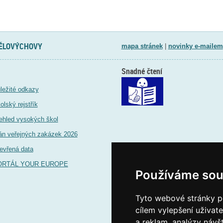
TĚLOVÝCHOVY
mapa stránek
|
novinky e-mailem
Snadné čtení
ležité odkazy
olský rejstřík
ehled vysokých škol
án veřejných zakázek 2026
evřená data
ORTÁL YOUR EUROPE
Používáme sou
Tyto webové stránky po
cílem vylepšení uživat
a reklam, analýzy návš