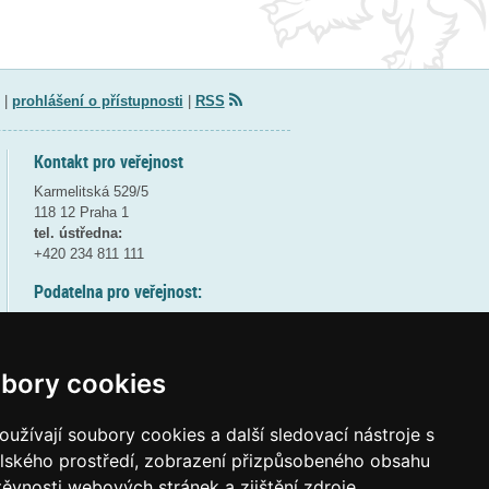
|
prohlášení o přístupnosti
|
RSS
Kontakt pro veřejnost
Karmelitská 529/5
118 12 Praha 1
tel. ústředna:
+420 234 811 111
Podatelna pro veřejnost:
pondělí a středa - 7:30-17:00
úterý a čtvrtek - 7:30-15:30
pátek - 7:30-14:00
bory cookies
8:30 - 9:30 - bezpečnostní přestávka
(více informací
ZDE
)
užívají soubory cookies a další sledovací nástroje s
elského prostředí, zobrazení přizpůsobeného obsahu
Elektronická podatelna:
těvnosti webových stránek a zjištění zdroje
posta@msmt
gov
cz