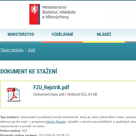
MINISTERSTVO
VZDĚLÁVÁNÍ
MLÁDEŽ
Titulní stránka
|
Zpět
DOKUMENT KE STAŽENÍ
FZU_Rejstrik.pdf
Dokument typu pdf | Velikost 611,44 kB
Typ souboru:
Univerzálně použitelný formát dokumentů, který je určen především k tisku, prezen
tisknout jej lze např. v programu
Adobe Reader
, vytvářet v mnoha kancelářských a grafických pr
doporučován k použití na webu.
Počet stažení:
507
Poslední změna souboru:
2013-09-19 16:58:13