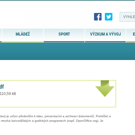
MLÁDEŽ
SPORT
VÝZKUM A VÝVOJ
E
df
 110,59 kB
erý je určen především k tisku, prezentacím a archivaci dokumentů. Prohlížet a
 v mnoha kancelářských a grafických programech (např. OpenOffice.org). Je