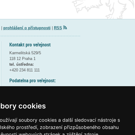
|
prohlášení o přístupnosti
|
RSS
Kontakt pro veřejnost
Karmelitská 529/5
118 12 Praha 1
tel. ústředna:
+420 234 811 111
Podatelna pro veřejnost:
pondělí a středa - 7:30-17:00
úterý a čtvrtek - 7:30-15:30
pátek - 7:30-14:00
bory cookies
8:30 - 9:30 - bezpečnostní přestávka
(více informací
ZDE
)
užívají soubory cookies a další sledovací nástroje s
elského prostředí, zobrazení přizpůsobeného obsahu
Elektronická podatelna:
těvnosti webových stránek a zjištění zdroje
posta@msmt
gov
cz