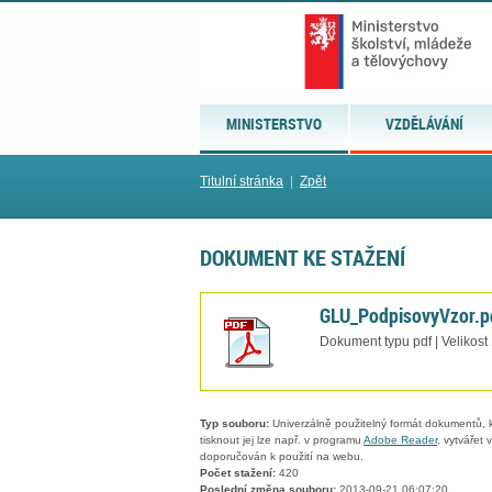
MINISTERSTVO
VZDĚLÁVÁNÍ
Titulní stránka
|
Zpět
DOKUMENT KE STAŽENÍ
GLU_PodpisovyVzor.p
Dokument typu pdf | Velikost
Typ souboru:
Univerzálně použitelný formát dokumentů, kt
tisknout jej lze např. v programu
Adobe Reader
, vytvářet
doporučován k použití na webu.
Počet stažení:
420
Poslední změna souboru:
2013-09-21 06:07:20