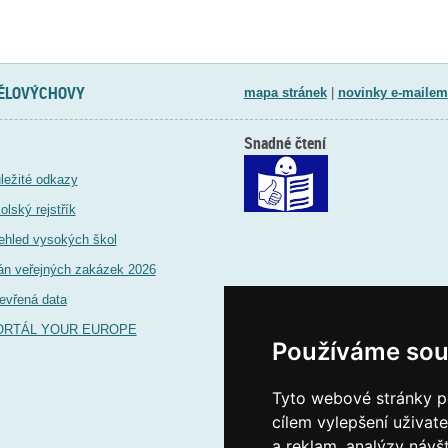
TĚLOVÝCHOVY
mapa stránek
|
novinky e-mailem
Snadné čtení
ležité odkazy
olský rejstřík
ehled vysokých škol
án veřejných zakázek 2026
evřená data
ORTÁL YOUR EUROPE
Používáme sou
Tyto webové stránky po
cílem vylepšení uživat
a reklam, analýzy návš