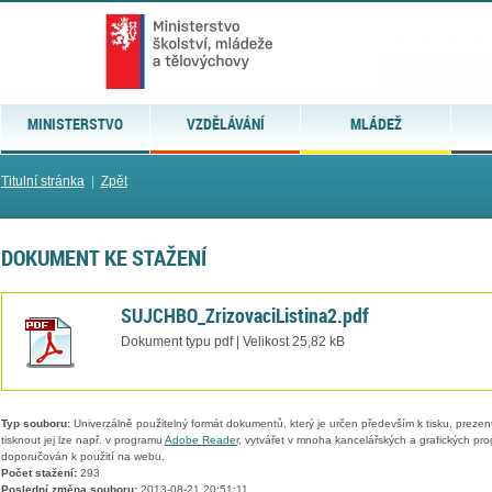
MINISTERSTVO
VZDĚLÁVÁNÍ
MLÁDEŽ
Titulní stránka
|
Zpět
DOKUMENT KE STAŽENÍ
SUJCHBO_ZrizovaciListina2.pdf
Dokument typu pdf | Velikost 25,82 kB
Typ souboru:
Univerzálně použitelný formát dokumentů, který je určen především k tisku, prezen
tisknout jej lze např. v programu
Adobe Reader
, vytvářet v mnoha kancelářských a grafických pr
doporučován k použití na webu.
Počet stažení:
293
Poslední změna souboru:
2013-08-21 20:51:11