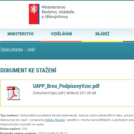
MINISTERSTVO
VZDĚLÁVÁNÍ
MLÁDEŽ
Titulní stránka
|
Zpět
DOKUMENT KE STAŽENÍ
UAPP_Brno_PodpisovyVzor.pdf
Dokument typu pdf | Velikost 167,46 kB
Typ souboru:
Univerzálně použitelný formát dokumentů, který je určen především k tisku, prezen
tisknout jej lze např. v programu
Adobe Reader
, vytvářet v mnoha kancelářských a grafických pr
doporučován k použití na webu.
Počet stažení:
379
Poslední změna souboru:
2013-10-08 02:35:21