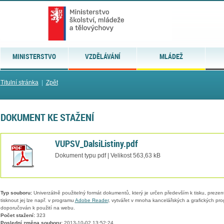
MINISTERSTVO
VZDĚLÁVÁNÍ
MLÁDEŽ
Titulní stránka
|
Zpět
DOKUMENT KE STAŽENÍ
VUPSV_DalsiListiny.pdf
Dokument typu pdf | Velikost 563,63 kB
Typ souboru:
Univerzálně použitelný formát dokumentů, který je určen především k tisku, prezen
tisknout jej lze např. v programu
Adobe Reader
, vytvářet v mnoha kancelářských a grafických pr
doporučován k použití na webu.
Počet stažení:
323
Poslední změna souboru:
2013-10-02 13:52:24