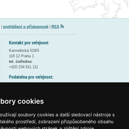
|
prohlášení o přístupnosti
|
RSS
Kontakt pro veřejnost
Karmelitská 529/5
118 12 Praha 1
tel. ústředna:
+420 234 811 111
Podatelna pro veřejnost:
pondělí a středa - 7:30-17:00
úterý a čtvrtek - 7:30-15:30
pátek - 7:30-14:00
bory cookies
8:30 - 9:30 - bezpečnostní přestávka
(více informací
ZDE
)
užívají soubory cookies a další sledovací nástroje s
elského prostředí, zobrazení přizpůsobeného obsahu
Elektronická podatelna:
těvnosti webových stránek a zjištění zdroje
posta@msmt
gov
cz