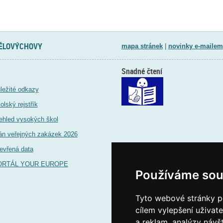
TĚLOVÝCHOVY
mapa stránek
|
novinky e-mailem
Snadné čtení
ležité odkazy
olský rejstřík
ehled vysokých škol
án veřejných zakázek 2026
evřená data
ORTÁL YOUR EUROPE
Používáme sou
Tyto webové stránky po
cílem vylepšení uživat
a reklam, analýzy návš