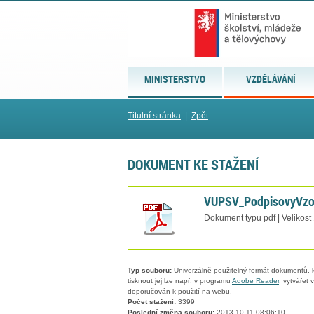
MINISTERSTVO
VZDĚLÁVÁNÍ
Titulní stránka
|
Zpět
DOKUMENT KE STAŽENÍ
VUPSV_PodpisovyVzo
Dokument typu pdf | Velikost
Typ souboru:
Univerzálně použitelný formát dokumentů, kt
tisknout jej lze např. v programu
Adobe Reader
, vytvářet
doporučován k použití na webu.
Počet stažení:
3399
Poslední změna souboru:
2013-10-11 08:06:10