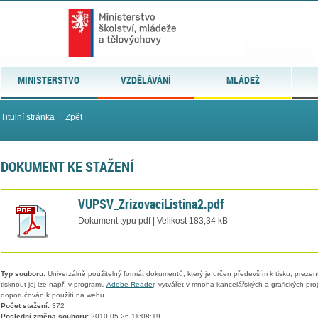
MINISTERSTVO
VZDĚLÁVÁNÍ
MLÁDEŽ
Titulní stránka
|
Zpět
DOKUMENT KE STAŽENÍ
VUPSV_ZrizovaciListina2.pdf
Dokument typu pdf | Velikost 183,34 kB
Typ souboru:
Univerzálně použitelný formát dokumentů, který je určen především k tisku, prezen
tisknout jej lze např. v programu
Adobe Reader
, vytvářet v mnoha kancelářských a grafických pr
doporučován k použití na webu.
Počet stažení:
372
Poslední změna souboru:
2010-05-26 11:08:19