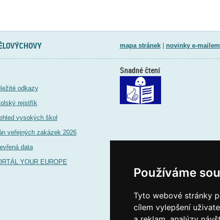
TĚLOVÝCHOVY
mapa stránek
|
novinky e-mailem
Snadné čtení
ležité odkazy
olský rejstřík
ehled vysokých škol
án veřejných zakázek 2026
evřená data
ORTÁL YOUR EUROPE
Používáme sou
Tyto webové stránky po
cílem vylepšení uživat
a reklam, analýzy návš