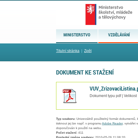
MINISTERSTVO
VZDĚLÁVÁNÍ
Titulní stránka
|
Zpět
DOKUMENT KE STAŽENÍ
VUV_ZrizovaciListina.
Dokument typu pdf | Velikost
Typ souboru:
Univerzálně použitelný formát dokumentů, kt
tisknout jej lze např. v programu
Adobe Reader
, vytvářet
doporučován k použití na webu.
Počet stažení:
411
Poslední změna souboru:
2010-05-26 11:08:20