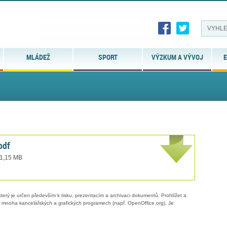
MLÁDEŽ
SPORT
VÝZKUM A VÝVOJ
E
pdf
 1,15 MB
erý je určen především k tisku, prezentacím a archivaci dokumentů. Prohlížet a
 v mnoha kancelářských a grafických programech (např. OpenOffice.org). Je