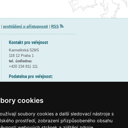
|
prohlášení o přístupnosti
|
RSS
Kontakt pro veřejnost
Karmelitská 529/5
118 12 Praha 1
tel. ústředna:
+420 234 811 111
Podatelna pro veřejnost:
pondělí a středa - 7:30-17:00
úterý a čtvrtek - 7:30-15:30
pátek - 7:30-14:00
bory cookies
8:30 - 9:30 - bezpečnostní přestávka
(více informací
ZDE
)
užívají soubory cookies a další sledovací nástroje s
elského prostředí, zobrazení přizpůsobeného obsahu
Elektronická podatelna:
těvnosti webových stránek a zjištění zdroje
posta@msmt
gov
cz